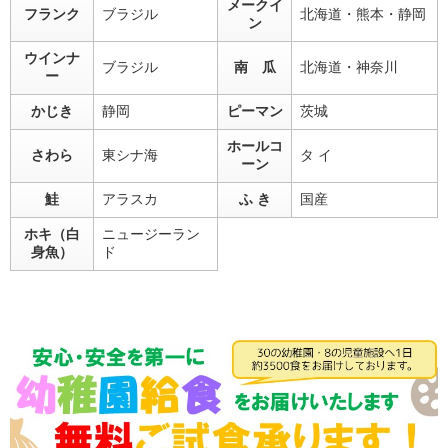
メークイ
フランク
ブラジル
北海道・熊本・静岡
ン
ウインナ
ブラジル
南 瓜
北海道・神奈川
ー
かじき
静岡
ピーマン
茨城
ホールコ
さわら
東シナ海
タ イ
ーン
鮭
アラスカ
ふ き
国産
ホキ（白
ニュージーラン
身魚）
ド