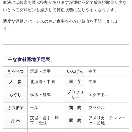
血液には酸素を運ぶ役割がありますが運動不足で酸素摂取量が少な
いとヘモグロビンも減少して貧血状態になりやすくなります。
適度な運動とバランスの良い食事を心がけ貧血を予防しましょ
う。。
「主な食材産地予定表」
きゃべつ
群馬・岩手
いんげん
中国
人 参
北海道・中国
里 芋
中国
ブロッコ
もやし
栃木・群馬
エクアドル
リー
さつま芋
千葉
鶏 肉
ブラジル
茨城・岩手・埼
アメリカ・デンマー
お 米
豚 肉
玉・宮城
ク・茨城