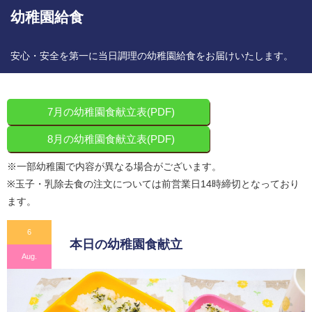
幼稚園給食
安心・安全を第一に当日調理の幼稚園給食をお届けいたします。
7月の幼稚園食献立表(PDF)
8月の幼稚園食献立表(PDF)
※一部幼稚園で内容が異なる場合がございます。
※玉子・乳除去食の注文については前営業日14時締切となっており
ます。
6
本日の幼稚園食献立
Aug.