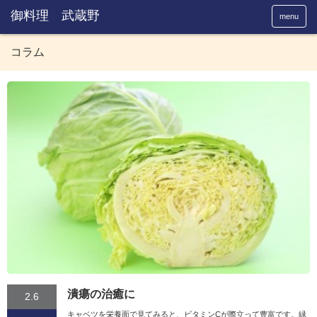
menu
コラム
潰瘍の治癒に
2.6
キャベツを栄養面で見てみると、ビタミンCが際立って豊富です。緑