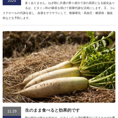
2025
多くありません。ねぎ類に共通の香り成分で涙の原因となる硫化あり
るは、ビタミンB1の吸収を助けて新陳代謝を活発にします。又、コレ
ステロールの代謝を促し、血液をサラサラにして、動脈硬化・高血圧・糖尿病・脳血
栓などを予防します。
生のまま食べると効果的です
11.29
根の部分は95％が水分で、ビタミンC と消化酵素のジアスターゼが豊