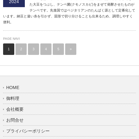
2024
た大豆をつぶし、テンペ菌(クモノスカビ)をまぜて発酵させたものが
テンペです。先進国ではベジタリアンのたんぱく源として定番化して
います。納豆と違い糸を引かず、固形で切り分けることも出来るため、調理しやすく
便利。
PAGE NAVI
1
2
3
4
5
»
HOME
御料理
会社概要
お問合せ
プライバシーポリシー